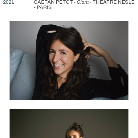
2021
GAËTAN PETOT -
Clara
- THÉÂTRE NESLE
- PARIS